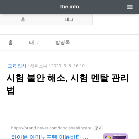
the info
홈
태그
홈
태그
방명록
교육 입시
/
해피소니
/
2023. 5. 8. 16:10
시험 불안 해소, 시험 멘탈 관리
법
https://brand.naver.com/foodishealthcare
광고
하이뮨 아미노포텐 이뮨비타 액