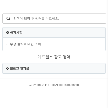
군인이 절실하게 설득하고 다행히 피난민
들이 그 선박에 오르게 되는데 "덕수"가 업
고 있던 막내 동생 "막순이"를 놓치게 되고
배는 출발하게 됩니다. 전쟁 통에 헤어진
아버지를 대신해야 했던 "덕수"는 고모가
운영하는 부산 국제시장의 수입 잡화점인
"꽃분이네"에서 일하며 가족의 생계를 꾸
공지사항
려나갑니다. 남동생의 대학교 입학 등록금
을 벌기 위해서 독일(서독)에 광부로 떠난
부정 클릭에 대한 조치
"덕수"는 그..
애드센스 광고 영역
블로그 인기글
TistoryWhaleSkin3.4
Copyright ©
the info
All rights reserved.