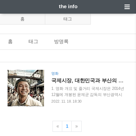
the info
홈
태그
홈
태그
방명록
영화
국제시장, 대한민국과 부산의 살아있는 역사
1. 영화 개요 및 줄거리 국제시장은 2014년
12월에 개봉된 윤제균 감독의 부산광역시
에 있는 국제시장을 배경으로 하는 휴먼
2022. 11. 18. 18:30
드라마입니다. 6.25 전쟁으로 인해 가족들
과 함께 피난길에 오른 덕수(주인공) 가족
은 고향에서 떠나야 했지만 구출될 선박에
는 무기를 실어야 하는 사정으로 인해 탈
«
1
»
출에 어려움을 겪습니다. 하지만 우리나라