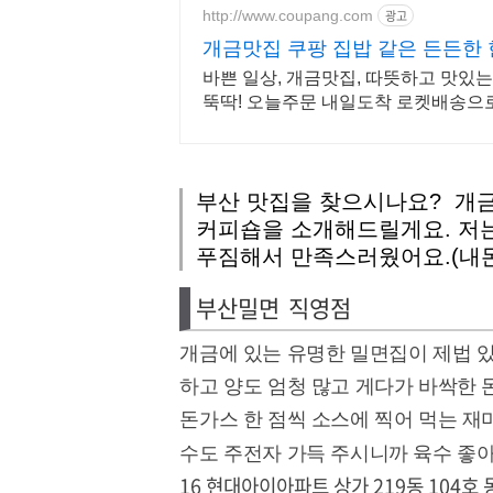
http://www.coupang.com
광고
개금맛집 쿠팡 집밥 같은 든든한 
바쁜 일상, 개금맛집, 따뜻하고 맛있는
뚝딱! 오늘주문 내일도착 로켓배송으
부산 맛집을 찾으시나요? 개
커피숍을 소개해드릴게요. 저는
푸짐해서 만족스러웠어요.(내
부산밀면 직영점
개금에 있는 유명한 밀면집이 제법 있
하고 양도 엄청 많고 게다가 바싹한 
돈가스 한 점씩 소스에 찍어 먹는 재
수도 주전자 가득 주시니까 육수 좋
16 현대아이아파트 상가 219동 104