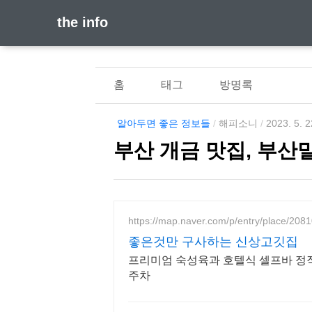
the info
홈
태그
방명록
알아두면 좋은 정보들
/
해피소니
/
2023. 5. 2
부산 개금 맛집, 부산
https://map.naver.com/p/entry/place/20
좋은것만 구사하는 신상고깃집
프리미엄 숙성육과 호텔식 셀프바 정직
주차