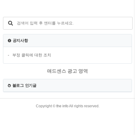
봤을 법한 "이웃집 토토로"이외 "천공의 성
라퓨타", "ㅣ하울의 움직이는 성", "붉은 돼
지", "마녀 배달부 키키", " 벼랑위의 포뇨",
서양 국가에서 개봉하여 아주 큰 히트를
친 "모노노케 히메" 등 유명한 작품을 많이
배출한 곳입니다. 지브리 스튜디오만의 독
특한 스토리 텔링, 애니메이션 색감과 판
공지사항
타지스러운 연출 등으로 애니메이션 덕후
들이 즐겨 찾은 지브리 스튜디오 파크도
부정 클릭에 대한 조치
운영되고 ..
애드센스 광고 영역
블로그 인기글
TistoryWhaleSkin3.4
Copyright ©
the info
All rights reserved.