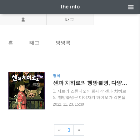
the info
홈
태그
홈
태그
방명록
영화
센과 치히로의 행방불명, 다양한 캐릭터가 살아숨쉬는 영화
1. 지브리 스튜디오의 화제작 센과 치히로
의 행방불명은 미야자키 하야오가 각본을
쓰고 감독하고 지브리 스튜디오에서 제작
2022. 11. 23. 15:30
하여 2001년 일본에서 먼저 개봉하고 2002
년 한국에서 개봉한 판타지 어드벤처 애니
메이션입니다. 지브리 스튜디오는 미야자
키 하야오의 작품과 분리할 수 없는 관계
«
1
»
이며 애니메이션 덕후가 아니라도 한번쯤